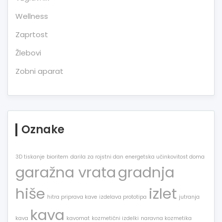
Wellness
Zaprtost
Žlebovi
Zobni aparat
Oznake
3D tiskanje
bioritem
darila za rojstni dan
energetska učinkovitost doma
garažna vrata
gradnja
hiše
izlet
hitra priprava kave
izdelava prototipa
jutranja
kava
kava
kavomat
kozmetični izdelki
naravna kozmetika