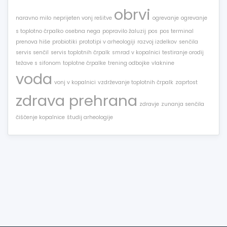
obrvi
naravno milo
neprijeten vonj rešitve
ogrevanje
ogrevanje
s toplotno črpalko
osebna nega
popravilo žaluzij
pos
pos terminal
prenova hiše
probiotiki
prototipi v arheologiji
razvoj izdelkov
senčila
servis senčil
servis toplotnih črpalk
smrad v kopalnici
testiranje orodij
težave s sifonom
toplotne črpalke
trening odbojke
vlaknine
voda
vonj v kopalnici
vzdrževanje toplotnih črpalk
zaprtost
zdrava prehrana
zdravje
zunanja senčila
čiščenje kopalnice
študij arheologije