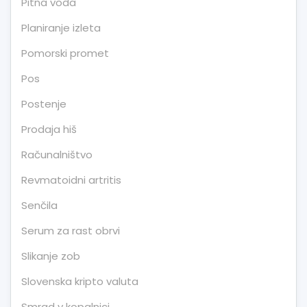
Pitna voda
Planiranje izleta
Pomorski promet
Pos
Postenje
Prodaja hiš
Računalništvo
Revmatoidni artritis
Senčila
Serum za rast obrvi
Slikanje zob
Slovenska kripto valuta
Smrad v kopalnici