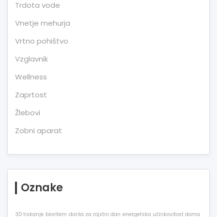
Trdota vode
Vnetje mehurja
Vrtno pohištvo
Vzglavnik
Wellness
Zaprtost
Žlebovi
Zobni aparat
Oznake
3D tiskanje
bioritem
darila za rojstni dan
energetska učinkovitost doma