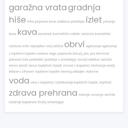
garažna vrata
gradnja
hiše
izlet
hitra priprava kave
izdelava prototipa
jutranja
kava
kava
kavomat
kozmetični izdelki
naravna kozmetika
obrvi
naravno milo
neprijeten vonj rešitve
ogrevanje
ogrevanje
s toplotno črpalko
osebna nega
popravilo žaluzij
pos
pos terminal
prenova hiše
probiotiki
prototipi v arheologiji
razvoj izdelkov
senčila
servis senčil
servis toplotnih črpalk
smrad v kopalnici
testiranje orodij
težave s sifonom
toplotne črpalke
trening odbojke
vlaknine
voda
vonj v kopalnici
vzdrževanje toplotnih črpalk
zaprtost
zdrava prehrana
zdravje
zunanja senčila
čiščenje kopalnice
študij arheologije