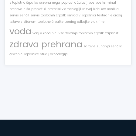
s toplotno črpalko
osebna nega
popravilo žaluzij
pos
pos terminal
prenova hiše
probiotiki
prototipi v arheologiji
razvoj izdelkov
senčila
servis senčil
servis toplotnih črpalk
smrad v kopalnici
testiranje orodij
težave s sifonom
toplotne črpalke
trening odbojke
vlaknine
voda
vonj v kopalnici
vzdrževanje toplotnih črpalk
zaprtost
zdrava prehrana
zdravje
zunanja senčila
čiščenje kopalnice
študij arheologije