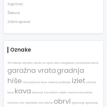
Zaprtost
Žlebovi
Zobni aparat
Oznake
3D tiskanje
bioritem
darila za rojstni dan
energetska učinkovitost doma
garažna vrata
gradnja
hiše
izlet
hitra priprava kave
izdelava prototipa
jutranja
kava
kava
kavomat
kozmetični izdelki
naravna kozmetika
obrvi
naravno milo
neprijeten vonj rešitve
ogrevanje
ogrevanje