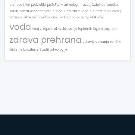
prenova hiše
probiotiki
prototipi v arheologiji
razvoj izdelkov
senčila
servis senčil
servis toplotnih črpalk
smrad v kopalnici
testiranje orodij
težave s sifonom
toplotne črpalke
trening odbojke
vlaknine
voda
vonj v kopalnici
vzdrževanje toplotnih črpalk
zaprtost
zdrava prehrana
zdravje
zunanja senčila
čiščenje kopalnice
študij arheologije