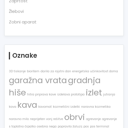
Zaprtost
Žlebovi
Zobni aparat
Oznake
3D tiskanje
bioritem
darila za rojstni dan
energetska učinkovitost doma
garažna vrata
gradnja
hiše
izlet
hitra priprava kave
izdelava prototipa
jutranja
kava
kava
kavomat
kozmetični izdelki
naravna kozmetika
obrvi
naravno milo
neprijeten vonj rešitve
ogrevanje
ogrevanje
s toplotno črpalko
osebna nega
popravilo žaluzij
pos
pos terminal