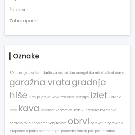
Žlebovi
Zobni aparat
Oznake
3D tiskanje
bioritem
darila za rojstni dan
energetska učinkovitost doma
garažna vrata
gradnja
hiše
izlet
hitra priprava kave
izdelava prototipa
jutranja
kava
kava
kavomat
kozmetični izdelki
naravna kozmetika
obrvi
naravno milo
neprijeten vonj rešitve
ogrevanje
ogrevanje
s toplotno črpalko
osebna nega
popravilo žaluzij
pos
pos terminal