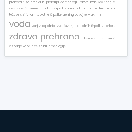
prenova hiše
probiotiki
prototipi v arheologiji
razvoj izdelkov
senčila
servis senčil
servis toplotnih črpalk
smrad v kopalnici
testiranje orodij
težave s sifonom
toplotne črpalke
trening odbojke
vlaknine
voda
vonj v kopalnici
vzdrževanje toplotnih črpalk
zaprtost
zdrava prehrana
zdravje
zunanja senčila
čiščenje kopalnice
študij arheologije