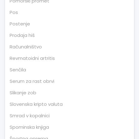
Pomorski promet
Pos
Postenje
Prodaja hiš
Računalništvo
Revmatoidni artritis
Senčila
Serum za rast obrvi
Slikanje zob
Slovenska kripto valuta
Smrad v kopalnici
Spominska knjiga
Športna oprema