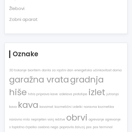
Žlebovi
Zobni aparat
Oznake
3D tiskanje
bioritem
darila za rojstni dan
energetska učinkovitost doma
garažna vrata
gradnja
hiše
izlet
hitra priprava kave
izdelava prototipa
jutranja
kava
kava
kavomat
kozmetični izdelki
naravna kozmetika
obrvi
naravno milo
neprijeten vonj rešitve
ogrevanje
ogrevanje
s toplotno črpalko
osebna nega
popravilo žaluzij
pos
pos terminal