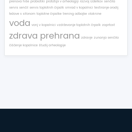
prenova hiše
probiotiki
prototipi v arheologiji
razvoj izdelkov
senčila
servis senčil
servis toplotnih črpalk
smrad v kopalnici
testiranje orodij
težave s sifonom
toplotne črpalke
trening odbojke
vlaknine
voda
vonj v kopalnici
vzdrževanje toplotnih črpalk
zaprtost
zdrava prehrana
zdravje
zunanja senčila
čiščenje kopalnice
študij arheologije