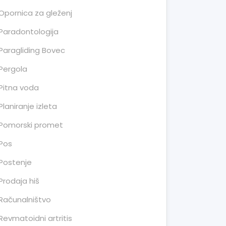
Opornica za gleženj
Paradontologija
Paragliding Bovec
Pergola
Pitna voda
Planiranje izleta
Pomorski promet
Pos
Postenje
Prodaja hiš
Računalništvo
Revmatoidni artritis