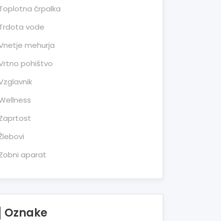
Toplotna črpalka
Trdota vode
Vnetje mehurja
Vrtno pohištvo
Vzglavnik
Wellness
Zaprtost
Žlebovi
Zobni aparat
Oznake