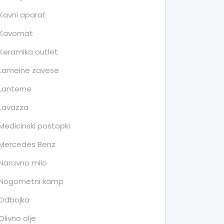
Kavni aparat
Kavomat
Keramika outlet
Lamelne zavese
Lanterne
Lavazza
Medicinski postopki
Mercedes Benz
Naravno milo
Nogometni kamp
Odbojka
Olivno olje