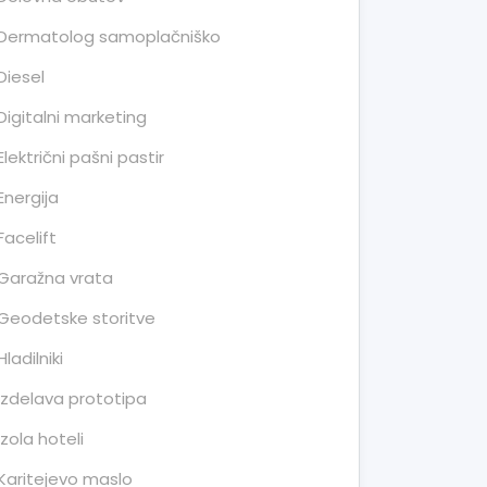
Dermatolog samoplačniško
Diesel
Digitalni marketing
Električni pašni pastir
Energija
Facelift
Garažna vrata
Geodetske storitve
Hladilniki
Izdelava prototipa
Izola hoteli
Karitejevo maslo