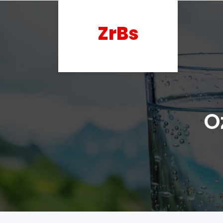
ZrBs
O