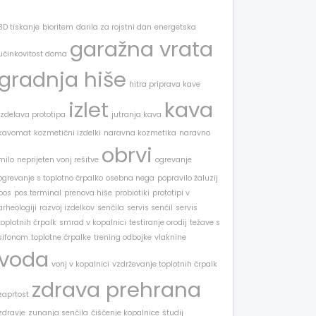
3D tiskanje
bioritem
darila za rojstni dan
energetska
garažna vrata
učinkovitost doma
gradnja hiše
hitra priprava kave
izlet
kava
izdelava prototipa
jutranja kava
kavomat
kozmetični izdelki
naravna kozmetika
naravno
obrvi
milo
neprijeten vonj rešitve
ogrevanje
ogrevanje s toplotno črpalko
osebna nega
popravilo žaluzij
pos
pos terminal
prenova hiše
probiotiki
prototipi v
arheologiji
razvoj izdelkov
senčila
servis senčil
servis
toplotnih črpalk
smrad v kopalnici
testiranje orodij
težave s
sifonom
toplotne črpalke
trening odbojke
vlaknine
voda
vonj v kopalnici
vzdrževanje toplotnih črpalk
zdrava prehrana
zaprtost
zdravje
zunanja senčila
čiščenje kopalnice
študij