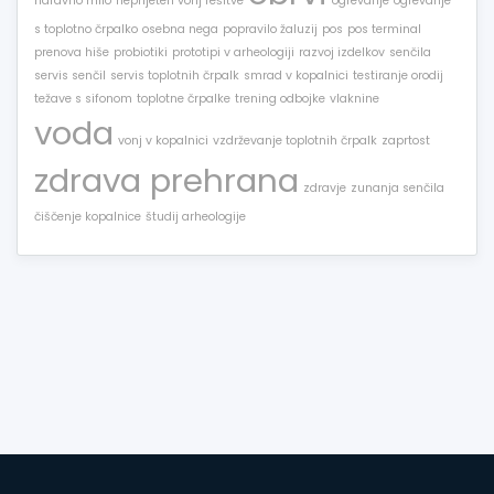
naravno milo
neprijeten vonj rešitve
ogrevanje
ogrevanje
s toplotno črpalko
osebna nega
popravilo žaluzij
pos
pos terminal
prenova hiše
probiotiki
prototipi v arheologiji
razvoj izdelkov
senčila
servis senčil
servis toplotnih črpalk
smrad v kopalnici
testiranje orodij
težave s sifonom
toplotne črpalke
trening odbojke
vlaknine
voda
vonj v kopalnici
vzdrževanje toplotnih črpalk
zaprtost
zdrava prehrana
zdravje
zunanja senčila
čiščenje kopalnice
študij arheologije