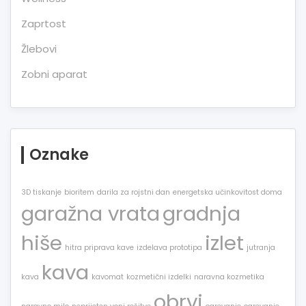
Zaprtost
Žlebovi
Zobni aparat
Oznake
3D tiskanje
bioritem
darila za rojstni dan
energetska učinkovitost doma
garažna vrata
gradnja
hiše
izlet
hitra priprava kave
izdelava prototipa
jutranja
kava
kava
kavomat
kozmetični izdelki
naravna kozmetika
obrvi