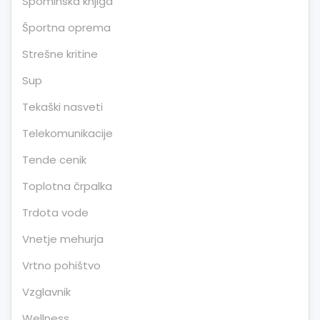
Spominska knjiga
Športna oprema
Strešne kritine
Sup
Tekaški nasveti
Telekomunikacije
Tende cenik
Toplotna črpalka
Trdota vode
Vnetje mehurja
Vrtno pohištvo
Vzglavnik
Wellness