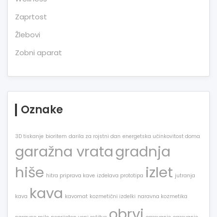
Zaprtost
Žlebovi
Zobni aparat
Oznake
3D tiskanje
bioritem
darila za rojstni dan
energetska učinkovitost doma
garažna vrata
gradnja
hiše
izlet
hitra priprava kave
izdelava prototipa
jutranja
kava
kava
kavomat
kozmetični izdelki
naravna kozmetika
obrvi