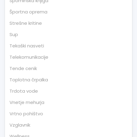
Spominska knjiga
Športna oprema
Strešne kritine
Sup
Tekaški nasveti
Telekomunikacije
Tende cenik
Toplotna črpalka
Trdota vode
Vnetje mehurja
Vrtno pohištvo
Vzglavnik
Wellness