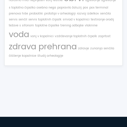
naravno milo
neprijeten vonj rešitve
ogrevanje
ogrevanje
s toplotno črpalko
osebna nega
popravilo žaluzij
pos
pos terminal
prenova hiše
probiotiki
prototipi v arheologiji
razvoj izdelkov
senčila
servis senčil
servis toplotnih črpalk
smrad v kopalnici
testiranje orodij
težave s sifonom
toplotne črpalke
trening odbojke
vlaknine
voda
vonj v kopalnici
vzdrževanje toplotnih črpalk
zaprtost
zdrava prehrana
zdravje
zunanja senčila
čiščenje kopalnice
študij arheologije