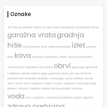
Oznake
3D tiskanje
bioritem
darila za rojstni dan
energetska učinkovitost doma
garažna vrata
gradnja
hiše
izlet
hitra priprava kave
izdelava prototipa
jutranja
kava
kava
kavomat
kozmetični izdelki
naravna kozmetika
obrvi
naravno milo
neprijeten vonj rešitve
ogrevanje
ogrevanje
s toplotno črpalko
osebna nega
popravilo žaluzij
pos
pos terminal
prenova hiše
probiotiki
prototipi v arheologiji
razvoj izdelkov
senčila
servis senčil
servis toplotnih črpalk
smrad v kopalnici
testiranje orodij
težave s sifonom
toplotne črpalke
trening odbojke
vlaknine
voda
vonj v kopalnici
vzdrževanje toplotnih črpalk
zaprtost
zdrava prehrana