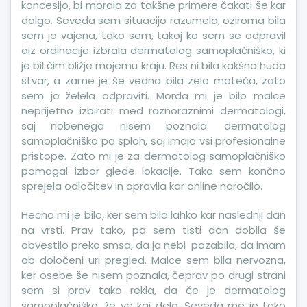
koncesijo, bi morala za takšne primere čakati še kar
dolgo. Seveda sem situacijo razumela, oziroma bila
sem jo vajena, tako sem, takoj ko sem se odpravil
aiz ordinacije izbrala dermatolog samoplačniško, ki
je bil čim bližje mojemu kraju. Res ni bila kakšna huda
stvar, a zame je še vedno bila zelo moteča, zato
sem jo želela odpraviti. Morda mi je bilo malce
neprijetno izbirati med raznoraznimi dermatologi,
saj nobenega nisem poznala. dermatolog
samoplačniško pa sploh, saj imajo vsi profesionalne
pristope. Zato mi je za dermatolog samoplačniško
pomagal izbor glede lokacije. Tako sem končno
sprejela odločitev in opravila kar online naročilo.
Hecno mi je bilo, ker sem bila lahko kar naslednji dan
na vrsti. Prav tako, pa sem tisti dan dobila še
obvestilo preko smsa, da ja nebi pozabila, da imam
ob določeni uri pregled. Malce sem bila nervozna,
ker osebe še nisem poznala, čeprav po drugi strani
sem si prav tako rekla, da če je dermatolog
samoplačniško, že ve kaj dela. Seveda me je tako