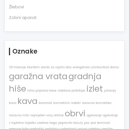
Žlebovi
Zobni aparat
Oznake
3D tiskanje
bioritem
darila za rojstni dan
energetska učinkovitost doma
garažna vrata
gradnja
hiše
izlet
hitra priprava kave
izdelava prototipa
jutranja
kava
kava
kavomat
kozmetični izdelki
naravna kozmetika
obrvi
naravno milo
neprijeten vonj rešitve
ogrevanje
ogrevanje
s toplotno črpalko
osebna nega
popravilo žaluzij
pos
pos terminal
prenova hiše
probiotiki
prototipi v arheologiji
razvoj izdelkov
senčila