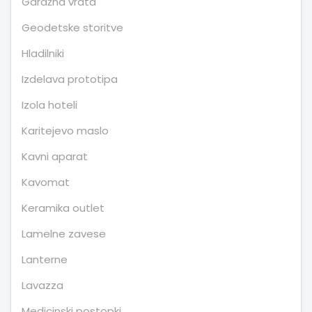
Garažna vrata
Geodetske storitve
Hladilniki
Izdelava prototipa
Izola hoteli
Karitejevo maslo
Kavni aparat
Kavomat
Keramika outlet
Lamelne zavese
Lanterne
Lavazza
Medicinski postopki