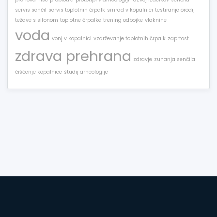
servis senčil
servis toplotnih črpalk
smrad v kopalnici
testiranje orodij
težave s sifonom
toplotne črpalke
trening odbojke
vlaknine
voda
vonj v kopalnici
vzdrževanje toplotnih črpalk
zaprtost
zdrava prehrana
zdravje
zunanja senčila
čiščenje kopalnice
študij arheologije