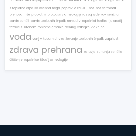
naravno milo
neprijeten vonj rešitve
ogrevanje
ogrevanje
s toplotno črpalko
osebna nega
popravilo žaluzij
pos
pos terminal
prenova hiše
probiotiki
prototipi v arheologiji
razvoj izdelkov
senčila
servis senčil
servis toplotnih črpalk
smrad v kopalnici
testiranje orodij
težave s sifonom
toplotne črpalke
trening odbojke
vlaknine
voda
vonj v kopalnici
vzdrževanje toplotnih črpalk
zaprtost
zdrava prehrana
zdravje
zunanja senčila
čiščenje kopalnice
študij arheologije