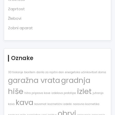
Zaprtost
Žlebovi
Zobni aparat
Oznake
3D tiskanje
bioritem
darila za rojstni dan
energetska učinkovitost doma
garažna vrata
gradnja
hiše
izlet
hitra priprava kave
izdelava prototipa
jutranja
kava
kava
kavomat
kozmetični izdelki
naravna kozmetika
obrvi