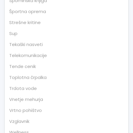
Spominska knjiga
Športna oprema
Strešne kritine
Sup
Tekaški nasveti
Telekomunikacije
Tende cenik
Toplotna črpalka
Trdota vode
Vnetje mehurja
Vrtno pohištvo
Vzglavnik
Wellness