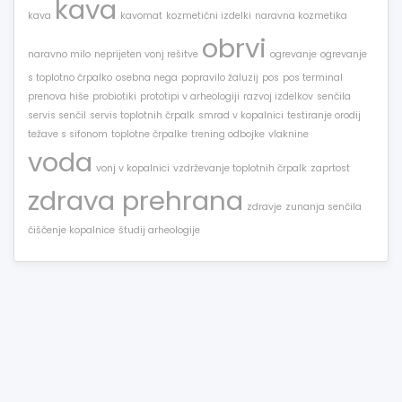
kava
kava
kavomat
kozmetični izdelki
naravna kozmetika
obrvi
naravno milo
neprijeten vonj rešitve
ogrevanje
ogrevanje
s toplotno črpalko
osebna nega
popravilo žaluzij
pos
pos terminal
prenova hiše
probiotiki
prototipi v arheologiji
razvoj izdelkov
senčila
servis senčil
servis toplotnih črpalk
smrad v kopalnici
testiranje orodij
težave s sifonom
toplotne črpalke
trening odbojke
vlaknine
voda
vonj v kopalnici
vzdrževanje toplotnih črpalk
zaprtost
zdrava prehrana
zdravje
zunanja senčila
čiščenje kopalnice
študij arheologije