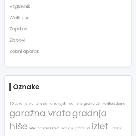
Vzglavnik
Wellness
Zaprtost
Žlebovi
Zobni aparat
Oznake
3D tiskanje
bioritem
darila za rojstni dan
energetska učinkovitost doma
garažna vrata
gradnja
hiše
izlet
hitra priprava kave
izdelava prototipa
jutranja