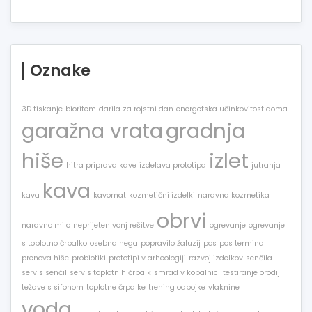
Oznake
3D tiskanje
bioritem
darila za rojstni dan
energetska učinkovitost doma
garažna vrata
gradnja
hiše
izlet
hitra priprava kave
izdelava prototipa
jutranja
kava
kava
kavomat
kozmetični izdelki
naravna kozmetika
obrvi
naravno milo
neprijeten vonj rešitve
ogrevanje
ogrevanje
s toplotno črpalko
osebna nega
popravilo žaluzij
pos
pos terminal
prenova hiše
probiotiki
prototipi v arheologiji
razvoj izdelkov
senčila
servis senčil
servis toplotnih črpalk
smrad v kopalnici
testiranje orodij
težave s sifonom
toplotne črpalke
trening odbojke
vlaknine
voda