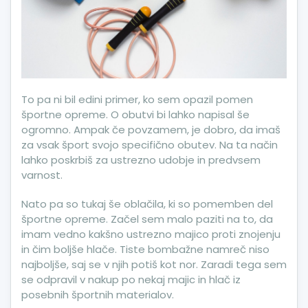
To pa ni bil edini primer, ko sem opazil pomen
športne opreme. O obutvi bi lahko napisal še
ogromno. Ampak če povzamem, je dobro, da imaš
za vsak šport svojo specifično obutev. Na ta način
lahko poskrbiš za ustrezno udobje in predvsem
varnost.
Nato pa so tukaj še oblačila, ki so pomemben del
športne opreme. Začel sem malo paziti na to, da
imam vedno kakšno ustrezno majico proti znojenju
in čim boljše hlače. Tiste bombažne namreč niso
najboljše, saj se v njih potiš kot nor. Zaradi tega sem
se odpravil v nakup po nekaj majic in hlač iz
posebnih športnih materialov.