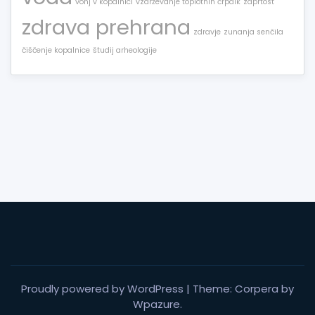
vonj v kopalnici
vzdrževanje toplotnih črpalk
zaprtost
zdrava prehrana
zdravje
zunanja senčila
čiščenje kopalnice
študij arheologije
Proudly powered by WordPress
|
Theme: Corpera by
Wpazure
.