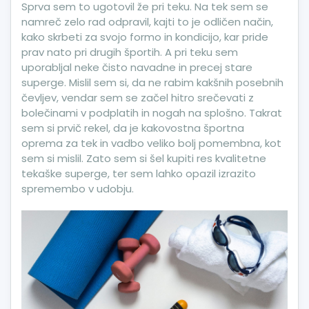
Sprva sem to ugotovil že pri teku. Na tek sem se
namreč zelo rad odpravil, kajti to je odličen način,
kako skrbeti za svojo formo in kondicijo, kar pride
prav nato pri drugih športih. A pri teku sem
uporabljal neke čisto navadne in precej stare
superge. Mislil sem si, da ne rabim kakšnih posebnih
čevljev, vendar sem se začel hitro srečevati z
bolečinami v podplatih in nogah na splošno. Takrat
sem si prvič rekel, da je kakovostna športna
oprema za tek in vadbo veliko bolj pomembna, kot
sem si mislil. Zato sem si šel kupiti res kvalitetne
tekaške superge, ter sem lahko opazil izrazito
spremembo v udobju.