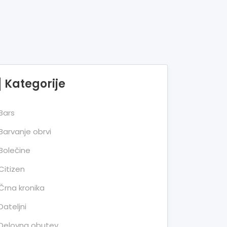
Kategorije
Bars
Barvanje obrvi
Bolečine
Citizen
Črna kronika
Dateljni
Delovna obutev