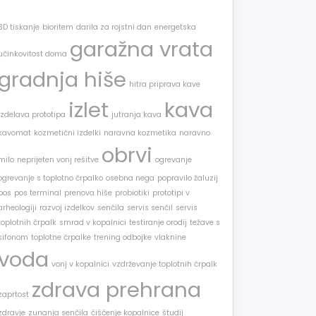
3D tiskanje
bioritem
darila za rojstni dan
energetska
garažna vrata
učinkovitost doma
gradnja hiše
hitra priprava kave
izlet
kava
izdelava prototipa
jutranja kava
kavomat
kozmetični izdelki
naravna kozmetika
naravno
obrvi
milo
neprijeten vonj rešitve
ogrevanje
ogrevanje s toplotno črpalko
osebna nega
popravilo žaluzij
pos
pos terminal
prenova hiše
probiotiki
prototipi v
arheologiji
razvoj izdelkov
senčila
servis senčil
servis
toplotnih črpalk
smrad v kopalnici
testiranje orodij
težave s
sifonom
toplotne črpalke
trening odbojke
vlaknine
voda
vonj v kopalnici
vzdrževanje toplotnih črpalk
zdrava prehrana
zaprtost
zdravje
zunanja senčila
čiščenje kopalnice
študij