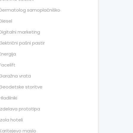
Dermatolog samoplačniško
Diesel
Digitalni marketing
Električni pašni pastir
Energija
Facelift
Garažna vrata
Geodetske storitve
Hladilniki
Izdelava prototipa
Izola hoteli
Karitejevo maslo