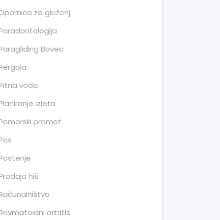
Opornica za gleženj
Paradontologija
Paragliding Bovec
Pergola
Pitna voda
Planiranje izleta
Pomorski promet
Pos
Postenje
Prodaja hiš
Računalništvo
Revmatoidni artritis