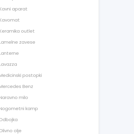
Kavni aparat
Kavomat
Keramika outlet
Lamelne zavese
Lanterne
Lavazza
Medicinski postopki
Mercedes Benz
Naravno milo
Nogometni kamp
Odbojka
Olivno olje