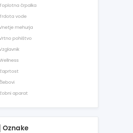
Toplotna črpalka
Trdota vode
Vnetje mehurja
Vrtno pohištvo
Vzglavnik
Wellness
Zaprtost
Žlebovi
Zobni aparat
Oznake