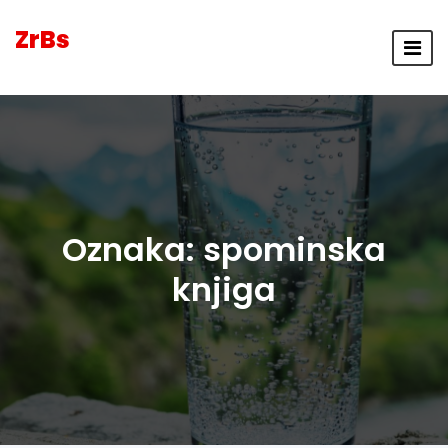
ZrBs
Oznaka:
spominska
knjiga