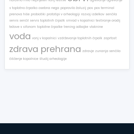
naravno milo
neprijeten vonj rešitve
ogrevanje
ogrevanje
s toplotno črpalko
osebna nega
popravilo žaluzij
pos
pos terminal
prenova hiše
probiotiki
prototipi v arheologiji
razvoj izdelkov
senčila
servis senčil
servis toplotnih črpalk
smrad v kopalnici
testiranje orodij
težave s sifonom
toplotne črpalke
trening odbojke
vlaknine
voda
vonj v kopalnici
vzdrževanje toplotnih črpalk
zaprtost
zdrava prehrana
zdravje
zunanja senčila
čiščenje kopalnice
študij arheologije