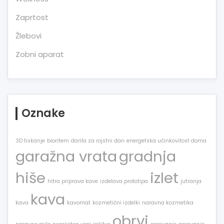
Zaprtost
Žlebovi
Zobni aparat
Oznake
3D tiskanje
bioritem
darila za rojstni dan
energetska učinkovitost doma
garažna vrata
gradnja
hiše
izlet
hitra priprava kave
izdelava prototipa
jutranja
kava
kava
kavomat
kozmetični izdelki
naravna kozmetika
obrvi