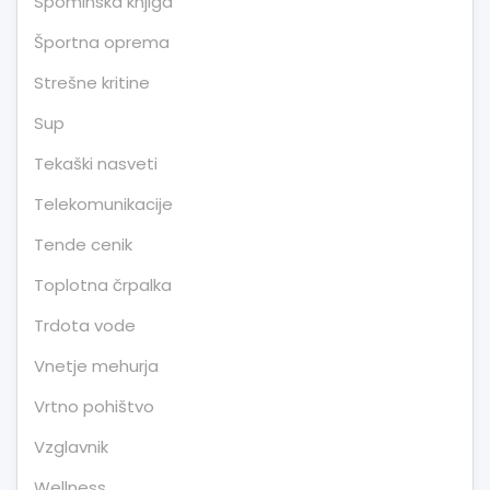
Spominska knjiga
Športna oprema
Strešne kritine
Sup
Tekaški nasveti
Telekomunikacije
Tende cenik
Toplotna črpalka
Trdota vode
Vnetje mehurja
Vrtno pohištvo
Vzglavnik
Wellness